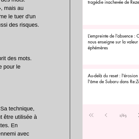
tragédie inachevée de Reze
, mais au 
me le tuer d'un 
ussi des risques.
L’empreinte de l’absence : 
nous enseigne sur la valeur 
éphémères
rit des mots. 
 pour le 
Au-delà du reset : l'érosion 
l'âme de Subaru dans Re:Z
 Sa technique, 
1
/
63
être utilisée à 
ates. En 
'ennemi avec 