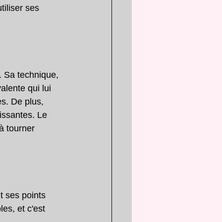
iliser ses 
 Sa technique, 
lente qui lui 
es. De plus, 
issantes. Le 
à tourner 
t ses points 
es, et c'est 