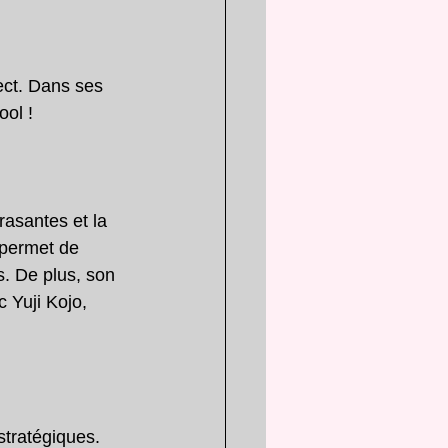
ect. Dans ses 
ool !
asantes et la 
 permet de 
. De plus, son 
Yuji Kojo, 
stratégiques. 