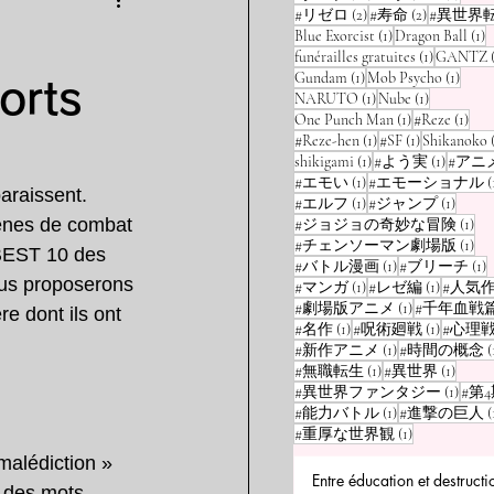
2 posts
2 posts
#リゼロ
(2)
#寿命
(2)
#異世界
1 post
1
Blue Exorcist
(1)
Dragon Ball
(1)
1 post
funérailles gratuites
(1)
GANTZ
1 post
1 post
Gundam
(1)
Mob Psycho
(1)
orts
1 post
1 post
NARUTO
(1)
Nube
(1)
1 post
1 po
One Punch Man
(1)
#Reze
(1)
1 post
1 post
#Reze-hen
(1)
#SF
(1)
Shikanoko
1 post
1 post
shikigami
(1)
#よう実
(1)
#アニ
1 post
#エモい
(1)
#エモーショナル
(
raissent. 
1 post
1 post
#エルフ
(1)
#ジャンプ
(1)
cènes de combat 
1 p
#ジョジョの奇妙な冒険
(1)
1 p
#チェンソーマン劇場版
(1)
 BEST 10 des 
1 post
1
#バトル漫画
(1)
#ブリーチ
(1)
us proposerons 
1 post
1 post
#マンガ
(1)
#レゼ編
(1)
#人気
1 post
#劇場版アニメ
(1)
#千年血戦
e dont ils ont 
1 post
1 post
#名作
(1)
#呪術廻戦
(1)
#心理
1 post
#新作アニメ
(1)
#時間の概念
(
1 post
1 post
#無職転生
(1)
#異世界
(1)
1 post
#異世界ファンタジー
(1)
#第
1 post
#能力バトル
(1)
#進撃の巨人
(
1 post
#重厚な世界観
(1)
malédiction » 
Entre éducation et destructi
 des mots. 