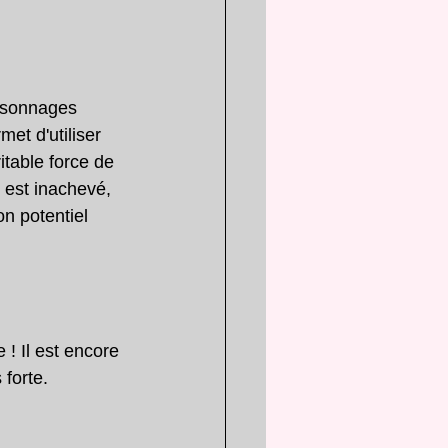
rsonnages 
et d'utiliser 
table force de 
 est inachevé, 
n potentiel 
! Il est encore 
 forte.