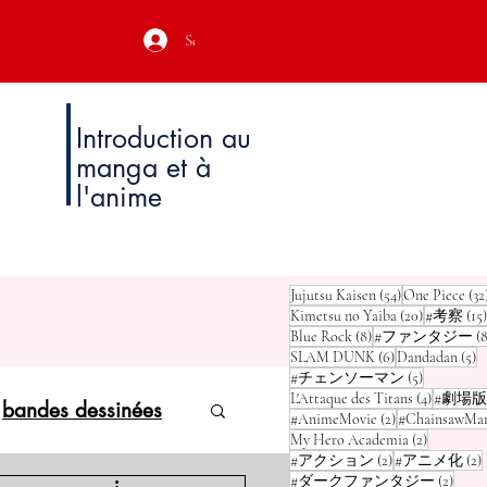
Se connecter
Introduction au
manga et à
l'anime
54 posts
Jujutsu Kaisen
(54)
One Piece
(32
20 posts
Kimetsu no Yaiba
(20)
#考察
(15)
8 posts
Blue Rock
(8)
#ファンタジー
(8
6 posts
5 
SLAM DUNK
(6)
Dandadan
(5)
5 posts
#チェンソーマン
(5)
4 posts
L'Attaque des Titans
(4)
#劇場版
bandes dessinées
2 posts
#AnimeMovie
(2)
#ChainsawMa
2 posts
My Hero Academia
(2)
2 posts
2
#アクション
(2)
#アニメ化
(2)
2 pos
#ダークファンタジー
(2)