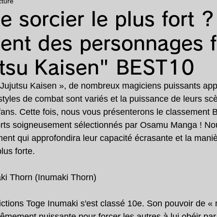
cture
animé
漫画
ランキング
特集
le sorcier le plus fort ?
ent des personnages f
utsu Kaisen" BEST10
Jujutsu Kaisen », de nombreux magiciens puissants appa
styles de combat sont variés et la puissance de leurs s
fans. Cette fois, nous vous présenterons le classement
forts soigneusement sélectionnés par Osamu Manga ! No
ent qui approfondira leur capacité écrasante et la manièr
plus forte.
ki Thorn (Inumaki Thorn)
ctions Toge Inumaki s'est classé 10e. Son pouvoir de « 
rêmement puissante pour forcer les autres à lui obéir par