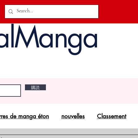
alManga
購読
vres de manga éton
nouvelles
Classement