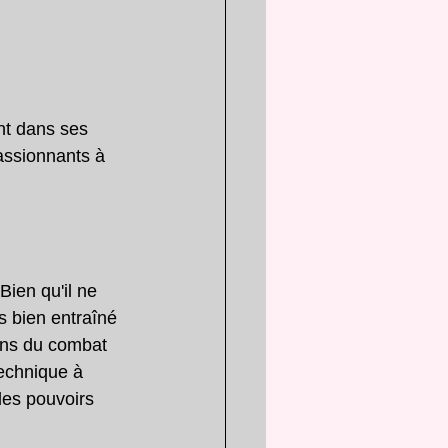
nt dans ses 
assionnants à 
Bien qu'il ne 
s bien entraîné 
sens du combat 
technique à 
des pouvoirs 