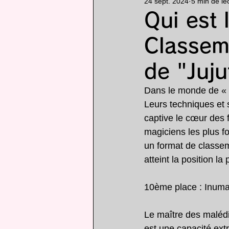
24 sept. 2024
5 min de le
Particularité
animé
Qui est 
Classem
de "Juj
Dans le monde de « 
Leurs techniques et 
captive le cœur des 
magiciens les plus 
un format de classem
atteint la position la 
10ème place : Inuma
Le maître des malédi
est une capacité ext