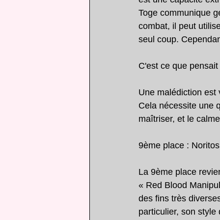
Toge communique géné
combat, il peut utili
seul coup. Cependant,
C'est ce que pensai
Une malédiction est v
Cela nécessite une q
maîtriser, et le calm
9ème place : Norito
La 9ème place revien
« Red Blood Manipulat
des fins très diverse
particulier, son styl