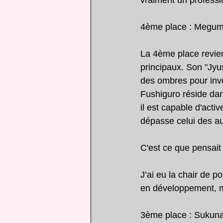
vraiment un profess
4ème place : Megum
La 4ème place revien
principaux. Son "Jyu
des ombres pour invo
Fushiguro réside dan
il est capable d'act
dépasse celui des au
C'est ce que pensai
J’ai eu la chair de 
en développement, ma
3ème place : Sukun