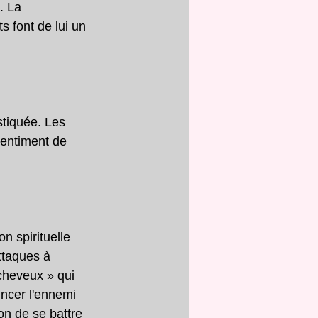
. La 
s font de lui un 
stiquée. Les 
sentiment de 
n spirituelle 
ttaques à 
 cheveux » qui 
incer l'ennemi 
on de se battre 