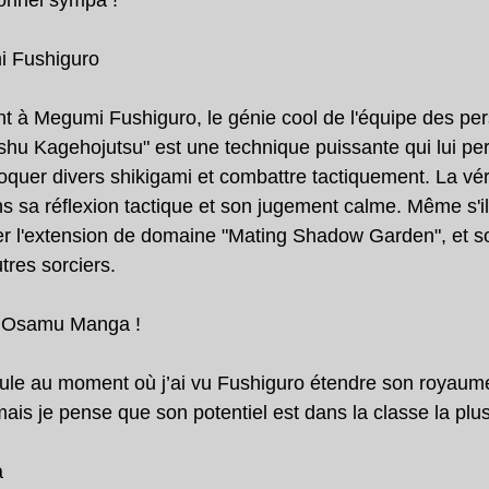
ionnel sympa !
i Fushiguro
t à Megumi Fushiguro, le génie cool de l'équipe des pe
shu Kagehojutsu" est une technique puissante qui lui perm
quer divers shikigami et combattre tactiquement. La véri
s sa réflexion tactique et son jugement calme. Même s'il
iver l'extension de domaine "Mating Shadow Garden", et so
tres sorciers.
t Osamu Manga !
poule au moment où j’ai vu Fushiguro étendre son royaume 
is je pense que son potentiel est dans la classe la plus
a