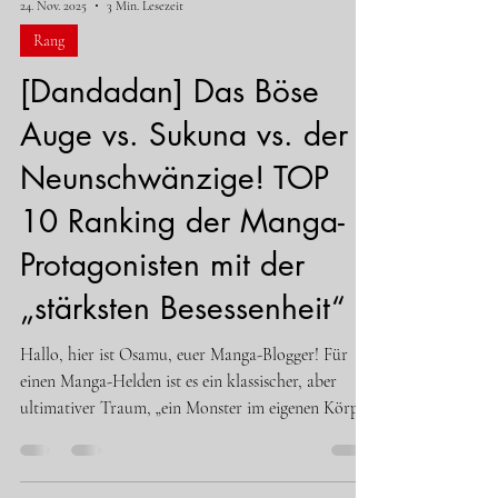
24. Nov. 2025
3 Min. Lesezeit
Mit Barriere-Techniken und einem Baseballschläger
in der Hand Aliens und Geister zu verprügeln,
Rang
verkörpert sie wahrhaftig den „zuverlässigen Erwa
[Dandadan] Das Böse
Auge vs. Sukuna vs. der
Neunschwänzige! TOP
10 Ranking der Manga-
Protagonisten mit der
„stärksten Besessenheit“
Hallo, hier ist Osamu, euer Manga-Blogger! Für
einen Manga-Helden ist es ein klassischer, aber
ultimativer Traum, „ein Monster im eigenen Körper
zu beherbergen“ , oder? In Dandadan wird Jiji (Jin
Enjoji) vom mächtigen übernatürlichen Wesen
„Böses Auge“ (Jashi) besessen und zeigt