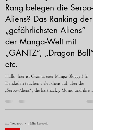
Rang belegen die Serpo-
Aliens? Das Ranking der
„gefährlichsten Aliens“
der Manga-Welt mit
„GANTZ“, „Dragon Ball“
etc.
Hallo, hier ist Osamu, euer Manga-Blogger! In
Dandadan tauchen viele Aliens auf, aber die
„Serpo-Aliens“ , die hartnäckig Momo und ihre
Freunde verfolgen, stechen besonders hervor. Ihr
seltsames Ziel, „ihre Fortpflanzungsfähigkeit
zurückzugewinnen“, und ihre Unheimlichkeit,
immer wieder als Klone aufzutauchen, sind gruselig.
25. Nov. 2025
3 Min. Lesezeit
Aber wenn wir uns in der Manga-Welt umsehen,