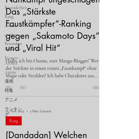
Besonderheit
Das „Stärkste
Rang
Faustkämpfer“-Ranking
Anime
gegen „Sakamoto Days“
comics
Besondere
und „Viral Hit“
Funktion
Feature-
Hallo, ich bin Osamu, euer Manga-Blogger! Wer ist
Artikel
der Stärkste in einem reinen „Faustkampf“ ohne
Anime
Magie oder Strahlen? Ich habe Charaktere aus
漫画
„Sakamoto Days“ und „Viral Hit“ (Kenka
Dokugaku) zum Vergleich herangezogen! Platz 3:
特集
Hobin Yu / Kota Shimura (Viral Hit) Seine Stärke
アニメ
ist nicht Physis, sondern „Wissen und Konter“ .
ランキン
25. Nov. 2025
2 Min. Lesezeit
Seine Techniken sind realistisch, aber gegen die
グ
Monster auf den oberen Plätzen wird es physisch
Rang
schwer. Platz 2: Böses Auge / Jiji (Dandadan) Er
[Dandadan] Welchen
schi