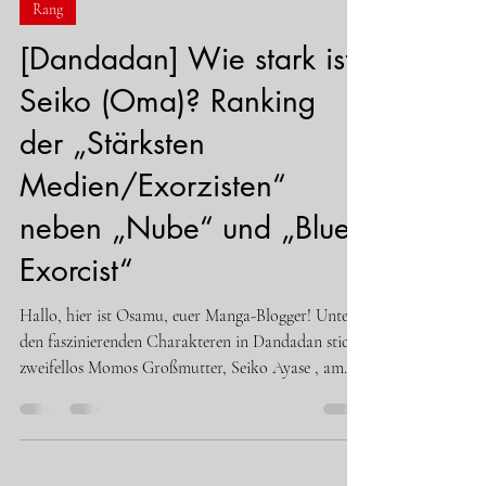
gibt es „gefährliche Aliens“, die die Erde oder sogar
Rang
das ganze Universum auslöschen könnten. Deshalb
[Dandadan] Wie stark ist
habe
Seiko (Oma)? Ranking
der „Stärksten
Medien/Exorzisten“
neben „Nube“ und „Blue
Exorcist“
Hallo, hier ist Osamu, euer Manga-Blogger! Unter
den faszinierenden Charakteren in Dandadan sticht
zweifellos Momos Großmutter, Seiko Ayase , am
meisten hervor. Sie sieht aus wie eine
atemberaubend schöne „große Schwester“, aber
innerlich ist sie eine „Oma“, die einen derben Osaka-
Dialekt spricht. Ihre Fähigkeiten sind jedoch echt!