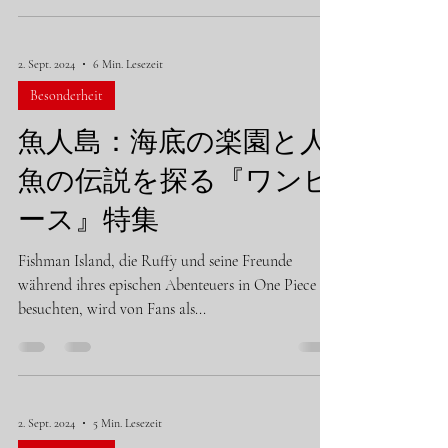
2. Sept. 2024
6 Min. Lesezeit
Besonderheit
魚人島：海底の楽園と人
魚の伝説を探る『ワンピ
ース』特集
Fishman Island, die Ruffy und seine Freunde
während ihres epischen Abenteuers in One Piece
besuchten, wird von Fans als...
2. Sept. 2024
5 Min. Lesezeit