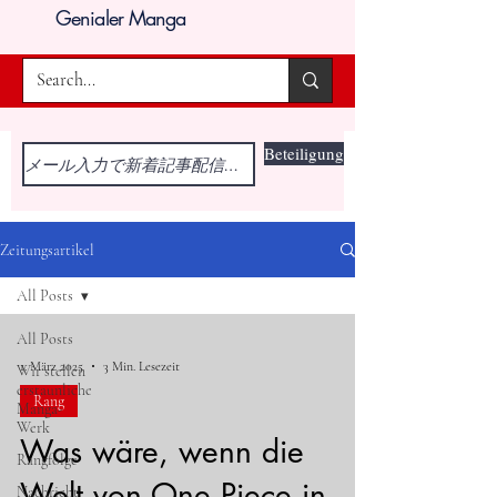
Genialer Manga
Beteiligung
Zeitungsartikel
All Posts
All Posts
1. März 2025
3 Min. Lesezeit
Wir stellen
erstaunliche
Rang
Manga-
Werk
Was wäre, wenn die
Rangfolge
Welt von One Piece in
Nachricht