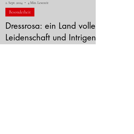
2. Sept. 2024
4 Min. Lesezeit
Besonderheit
Dressrosa: ein Land voller
Leidenschaft und Intrigen
1. Das wunderschöne Stadtbild und die Kultur von
Dressrosa Dressrosa ist ein Land, das sich durch
Designs auszeichnet, die sich stark der...
2. Sept. 2024
4 Min. Lesezeit
Besonderheit
Eine ausführliche
Erklärung der Geographie