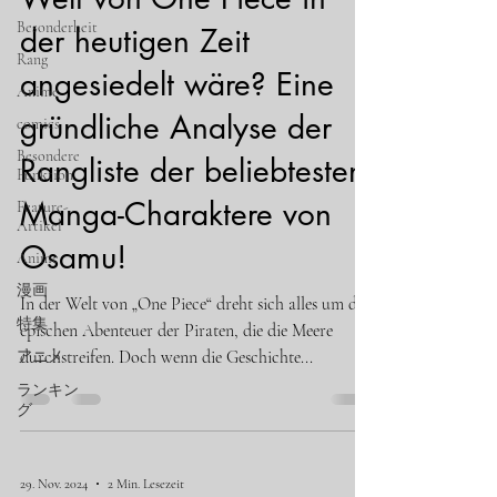
Besonderheit
der heutigen Zeit
Rang
angesiedelt wäre? Eine
Anime
gründliche Analyse der
comics
Besondere
Rangliste der beliebtesten
Funktion
Manga-Charaktere von
Feature-
Artikel
Osamu!
Anime
漫画
In der Welt von „One Piece“ dreht sich alles um die
特集
epischen Abenteuer der Piraten, die die Meere
durchstreifen. Doch wenn die Geschichte...
アニメ
ランキン
グ
29. Nov. 2024
2 Min. Lesezeit