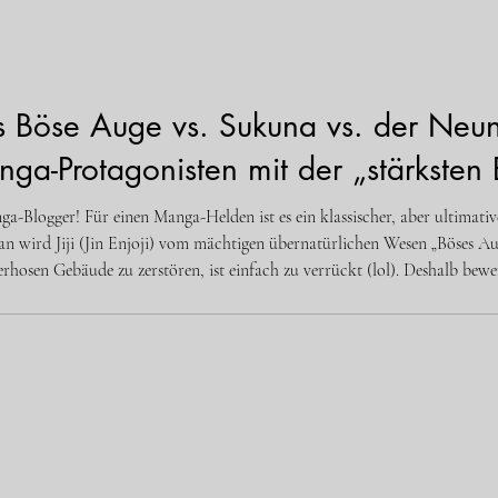
s
Besondere Funktion
Feature-Artikel
Anim
 Böse Auge vs. Sukuna vs. der Neu
ga-Protagonisten mit der „stärksten 
ga-Blogger! Für einen Manga-Helden ist es ein klassischer, aber ultimat
erwältigende
erhosen Gebäude zu zerstören, ist einfach zu verrückt (lol). Deshalb bewe
er „inneren K