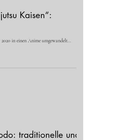
jutsu Kaisen“:
er 2020 in einen Anime umgewandelt...
o: traditionelle und