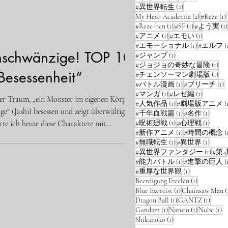
e
漫画
特集
2 Beiträge
#異世界転生
(2)
2 Beiträge
My Hero Academia
(2)
#Reze
(1)
1 Beitrag
1 Beitrag
#Reze-hen
(1)
#SF
(1)
#よう実
(1)
1 Beitrag
1 Beitrag
#アニメ
(1)
#エモい
(1)
1 Beitrag
#エモーショナル
(1)
#エルフ
(
nschwänzige! TOP 10
1 Beitrag
#ジャンプ
(1)
1 B
#ジョジョの奇妙な冒険
(1)
Besessenheit“
1 B
#チェンソーマン劇場版
(1)
1 Beitrag
1
#バトル漫画
(1)
#ブリーチ
(1)
1 Beitrag
1 Beitrag
#マンガ
(1)
#レゼ編
(1)
iver Traum, „ein Monster im eigenen Körper zu
1 Beitrag
#人気作品
(1)
#劇場版アニメ
(
1 Beitrag
1 Beit
#千年血戦篇
(1)
#名作
(1)
1 Beitrag
1 Beit
rte ich heute diese Charaktere mit
#呪術廻戦
(1)
#心理戦
(1)
1 Beitrag
#新作アニメ
(1)
#時間の概念
(
1 Beitrag
1 Beit
#無職転生
(1)
#異世界
(1)
1 Beit
#異世界ファンタジー
(1)
#第4
1 Beitrag
#能力バトル
(1)
#進撃の巨人
(
1 Beitrag
#重厚な世界観
(1)
1 Beitrag
Beerdigung Freelen
(1)
1 Beitrag
Blue Exorcist
(1)
Chainsaw Man
(
1 Beitrag
1 Beit
Dragon Ball
(1)
GANTZ
(1)
1 Beitrag
1 Beitrag
1 
Gundam
(1)
Naruto
(1)
Nube
(1)
1 Beitrag
Shikanoko
(1)