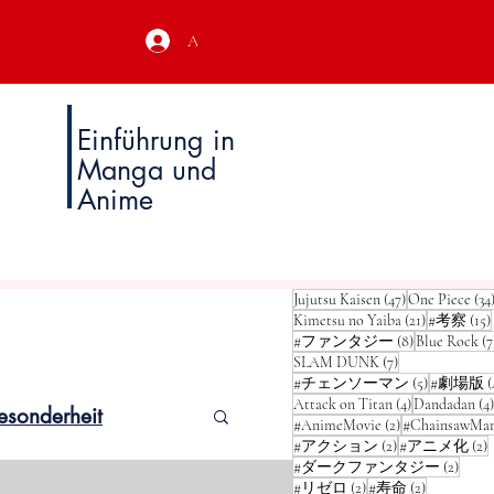
Anmeldung
Einführung in
Manga und
Anime
47 Beiträge
Jujutsu Kaisen
(47)
One Piece
(34
21 Beiträge
Kimetsu no Yaiba
(21)
#考察
(15)
8 Beiträge
#ファンタジー
(8)
Blue Rock
(7
7 Beiträge
SLAM DUNK
(7)
5 Beiträge
#チェンソーマン
(5)
#劇場版
(
4 Beiträge
Attack on Titan
(4)
Dandadan
(4)
esonderheit
2 Beiträge
#AnimeMovie
(2)
#ChainsawMa
2 Beiträge
2
#アクション
(2)
#アニメ化
(2)
2 Beit
#ダークファンタジー
(2)
2 Beiträge
2 Beiträge
#リゼロ
(2)
#寿命
(2)