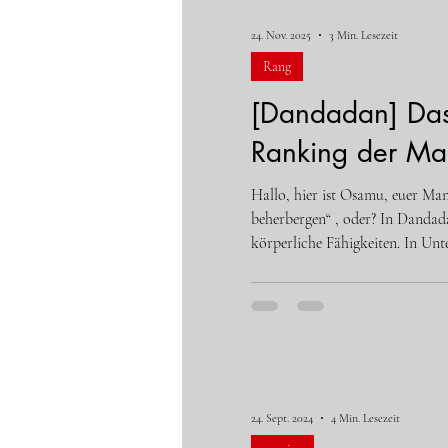
Rang
Anime
comic
24. Nov. 2025
3 Min. Lesezeit
Rang
アニメ
ランキング
[Dandadan] Das
Ranking der Man
Hallo, hier ist Osamu, euer Man
beherbergen“ , oder? In Dandadan wird Jiji (Jin Enjoji) vom mächtigen übernatürlichen Wesen „Böses Auge“ (Jashi) besessen und zeigt üb
körperliche Fähigkeiten. In Unt
„Besessenheits-Konstitution“ od
24. Sept. 2024
4 Min. Lesezeit