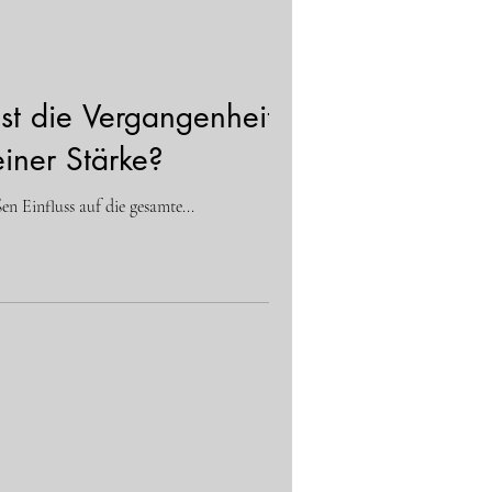
t die Vergangenheit
iner Stärke?
n Einfluss auf die gesamte...