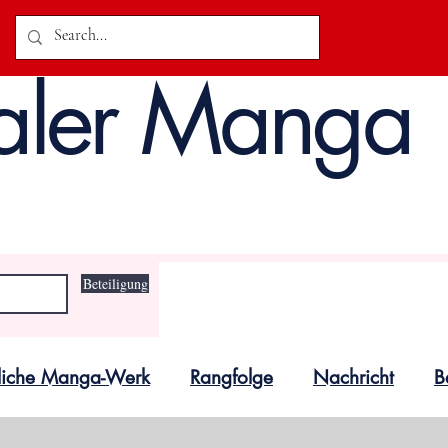
aler Manga
Beteiligung
unliche Manga-Werk
Rangfolge
Nachricht
B