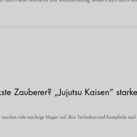
 nur durch seine Geschichte und Weltanschauung, sondern auch durch seine
kste Zauberer? „Jujutsu Kaisen“ star
 tauchen viele mächtige Magier auf. Ihre Techniken und Kampfstile sind vi