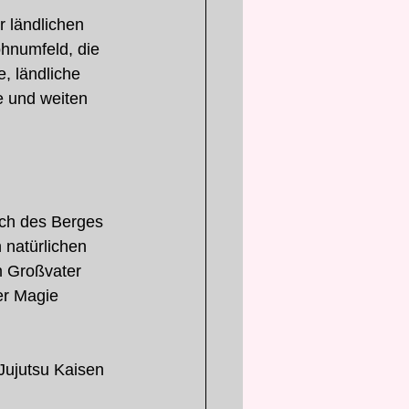
r ländlichen 
hnumfeld, die 
, ländliche 
e und weiten 
ich des Berges 
 natürlichen 
m Großvater 
er Magie 
Jujutsu Kaisen 