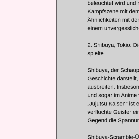
beleuchtet wird und 
Kampfszene mit dem b
Ähnlichkeiten mit d
einem unvergessliche
2. Shibuya, Tokio: Di
spielte
Shibuya, der Schaupl
Geschichte darstellt,
ausbreiten. Insbeson
und sogar im Anime w
„Jujutsu Kaisen“ ist
verfluchte Geister ei
Gegend die Spannun
Shibuya-Scramble-Ü