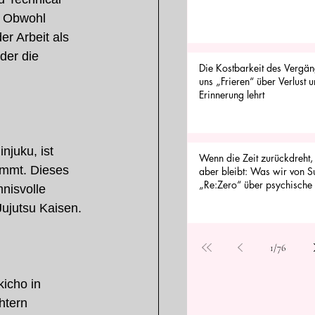
. Obwohl 
er Arbeit als 
der die 
Die Kostbarkeit des Vergä
uns „Frieren“ über Verlust 
Erinnerung lehrt
juku, ist 
Wenn die Zeit zurückdreht
ommt. Dieses 
aber bleibt: Was wir von S
„Re:Zero“ über psychische 
nisvolle 
können
ujutsu Kaisen.
1
/
76
icho in 
htern 