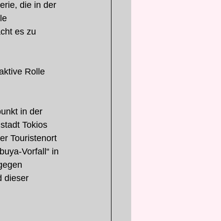
ie, die in der 
le 
cht es zu 
aktive Rolle 
unkt in der 
nstadt Tokios 
r Touristenort 
uya-Vorfall“ in 
 gegen 
d dieser 