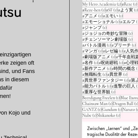
e
漫画
特集
2 Beiträge
My Hero Academia
(2)
#Reze
(1)
utsu
1 Beitrag
1 Beitrag
#Reze-hen
(1)
#SF
(1)
#よう実
(1)
1 Beitrag
1 Beitrag
#アニメ
(1)
#エモい
(1)
1 Beitrag
#エモーショナル
(1)
#エルフ
(
1 Beitrag
#ジャンプ
(1)
1 B
#ジョジョの奇妙な冒険
(1)
1 B
#チェンソーマン劇場版
(1)
1 Beitrag
1
#バトル漫画
(1)
#ブリーチ
(1)
1 Beitrag
1 Beitrag
#マンガ
(1)
#レゼ編
(1)
#人気
einzigartigen 
1 Beitrag
#劇場版アニメ
(1)
#千年血戦
rke zeigen oft 
1 Beitrag
1 Beitrag
#名作
(1)
#呪術廻戦
(1)
#心理
1 Beitrag
#新作アニメ
(1)
#時間の概念
(
ind, und Fans 
1 Beitrag
1 Beit
#無職転生
(1)
#異世界
(1)
ns in diesem 
1 Beit
#異世界ファンタジー
(1)
#第
1 Beitrag
#能力バトル
(1)
#進撃の巨人
(
dafür 
1 Beitrag
#重厚な世界観
(1)
hmen!
1 Beitrag
Beerdigung Freelen
(1)
Blue Exorc
1 Beitrag
Chainsaw Man
(1)
Dragon Ball
(1
1 Beitrag
1 Beitrag
GANTZ
(1)
Gundam
(1)
Naruto
(
von Kojo und 
1 Beitrag
1 Beitrag
Nube
(1)
Shikanoko
(1)
Zwischen „Lernen“ und „Zer
tragische Dualität der Reze
u Technical 