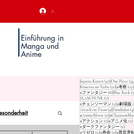
Anmeldung
Einführung in
Manga und
Anime
47 Beiträge
Jujutsu Kaisen
(47)
One Piece
(34
21 Beiträge
Kimetsu no Yaiba
(21)
#考察
(15)
8 Beiträge
#ファンタジー
(8)
Blue Rock
(7
7 Beiträge
SLAM DUNK
(7)
5 Beiträge
#チェンソーマン
(5)
#劇場版
(
4 Beiträge
Attack on Titan
(4)
Dandadan
(4
esonderheit
2 Beiträge
#AnimeMovie
(2)
#ChainsawMa
2 Beiträge
2
#アクション
(2)
#アニメ化
(2)
2 Bei
#ダークファンタジー
(2)
2 Beiträge
2 Beiträge
#リゼロ
(2)
#寿命
(2)
#異世界