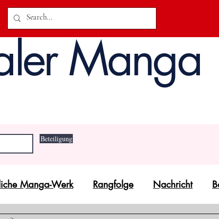
aler Manga
Beteiligung
unliche Manga-Werk
Rangfolge
Nachricht
B