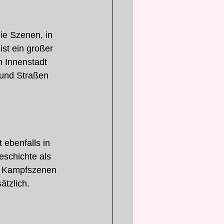
ie Szenen, in 
st ein großer 
n Innenstadt 
und Straßen 
ebenfalls in 
eschichte als 
de Kampfszenen 
ätzlich.