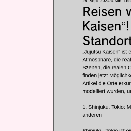
24. Sept. 2024
4 Min. Les
Rang
Anime
comic
Reisen w
Kaisen“!
アニメ
ランキング
Standor
„Jujutsu Kaisen“ ist
Atmosphäre, die real
Szenen, die realen 
finden jetzt Möglich
Artikel die Orte erku
modelliert wurden, 
1. Shinjuku, Tokio: 
anderen
Shinjuku, Tokio ist 