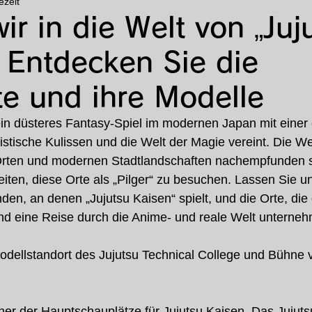
ezeit
s
Besondere Funktion
Feature-Artikel
Anim
ir in die Welt von „Juj
 Entdecken Sie die
te und ihre Modelle
 ein düsteres Fantasy-Spiel im modernen Japan mit einer 
istische Kulissen und die Welt der Magie vereint. Die We
Orten und modernen Stadtlandschaften nachempfunden s
keiten, diese Orte als „Pilger“ zu besuchen. Lassen Sie u
nden, an denen „Jujutsu Kaisen“ spielt, und die Orte, die 
und eine Reise durch die Anime- und reale Welt unterne
Modellstandort des Jujutsu Technical College und Bühne 
einer der Hauptschauplätze für Jujutsu Kaisen. Das Jujuts