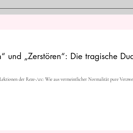
psyc
durch deren Verlust erkennen.
Verst
kön
“ und „Zerstören“: Die tragische Dual
Lektionen der Reze-Arc: Wie aus vermeintlicher Normalität pure Verzwe