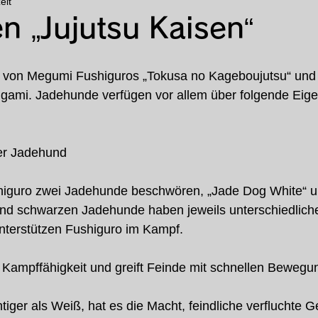
eit
s
Besondere Funktion
Feature-Artikel
Anim
n „Jujutsu Kaisen“
il von Megumi Fushiguros „Tokusa no Kageboujutsu“ und 
kigami. Jadehunde verfügen vor allem über folgende Eig
er Jadehund
higuro zwei Jadehunde beschwören, „Jade Dog White“ u
und schwarzen Jadehunde haben jeweils unterschiedlich
nterstützen Fushiguro im Kampf.
 Kampffähigkeit und greift Feinde mit schnellen Bewegu
ger als Weiß, hat es die Macht, feindliche verfluchte G