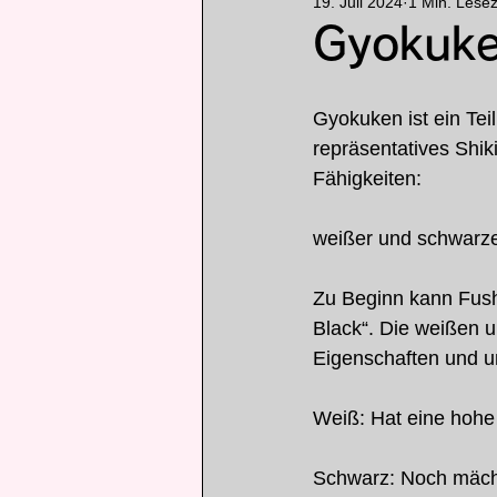
19. Juli 2024
1 Min. Lesez
Rang
Anime
comic
Gyokuke
アニメ
ランキング
Gyokuken ist ein Te
repräsentatives Shi
Fähigkeiten:
weißer und schwarz
Zu Beginn kann Fus
Black“. Die weißen 
Eigenschaften und u
Weiß: Hat eine hohe
Schwarz: Noch mächti