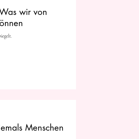
 Was wir von
können
egelt.
niemals Menschen