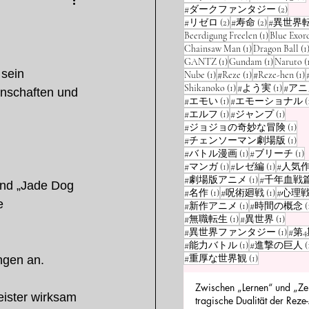
e
漫画
特集
2 Bei
#ダークファンタジー
(2)
2 Beiträge
2 Beiträge
#リゼロ
(2)
#寿命
(2)
#異世界
1 Beitrag
Beerdigung Freelen
(1)
Blue Exorc
1 Beitrag
Chainsaw Man
(1)
Dragon Ball
(1
1 Beitrag
1 Beitrag
GANTZ
(1)
Gundam
(1)
Naruto
(
sein 
1 Beitrag
1 Beitrag
1
Nube
(1)
#Reze
(1)
#Reze-hen
(1)
1 Beitrag
1 Beitr
Shikanoko
(1)
#よう実
(1)
#アニ
enschaften und 
1 Beitrag
#エモい
(1)
#エモーショナル
(
1 Beitrag
1 Beit
#エルフ
(1)
#ジャンプ
(1)
1 B
#ジョジョの奇妙な冒険
(1)
1 B
#チェンソーマン劇場版
(1)
1 Beitrag
1
#バトル漫画
(1)
#ブリーチ
(1)
1 Beitrag
1 Beitrag
#マンガ
(1)
#レゼ編
(1)
#人気
1 Beitrag
#劇場版アニメ
(1)
#千年血戦
nd „Jade Dog 
1 Beitrag
1 Beitrag
#名作
(1)
#呪術廻戦
(1)
#心理
e 
1 Beitrag
#新作アニメ
(1)
#時間の概念
(
1 Beitrag
1 Beit
#無職転生
(1)
#異世界
(1)
1 Beit
#異世界ファンタジー
(1)
#第
1 Beitrag
#能力バトル
(1)
#進撃の巨人
(
1 Beitrag
#重厚な世界観
(1)
ngen an.
Zwischen „Lernen“ und „Zer
eister wirksam 
tragische Dualität der Reze