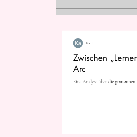
Normalität pure Verzweiflung
wurde.
Ka T
Zwischen „Lernen
Arc
Eine Analyse über die grausamen 