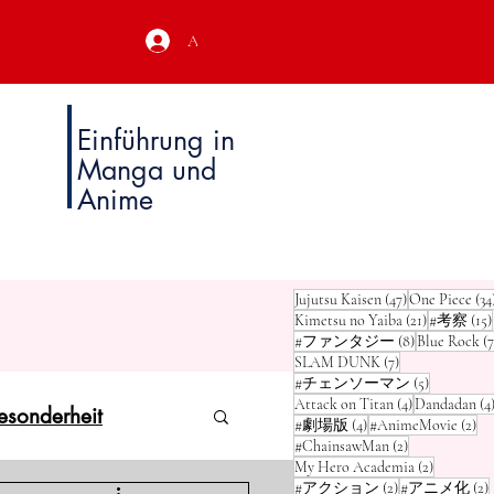
Anmeldung
Einführung in
Manga und
Anime
47 Beiträge
Jujutsu Kaisen
(47)
One Piece
(34
21 Beiträge
Kimetsu no Yaiba
(21)
#考察
(15)
8 Beiträge
#ファンタジー
(8)
Blue Rock
(7
7 Beiträge
SLAM DUNK
(7)
5 Beiträge
#チェンソーマン
(5)
4 Beiträge
Attack on Titan
(4)
Dandadan
(4
esonderheit
4 Beiträge
2 B
#劇場版
(4)
#AnimeMovie
(2)
2 Beiträge
#ChainsawMan
(2)
2 Beiträge
My Hero Academia
(2)
2 Beiträge
2
#アクション
(2)
#アニメ化
(2)