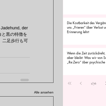
Die Kostbarkeit des Vergä
uns „Frieren“ über Verlust 
 Jadehund, der 
Erinnerung lehrt
した。渾は白と黒の特徴を
、二足歩行も可
Wenn die Zeit zurückdreht
aber bleibt: Was wir von S
„Re:Zero“ über psychische 
können
1
/
76
Alle ansehen