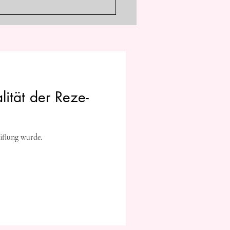
hische Lasten lernen
eckens widerspiegelt.
nen
ität der Reze-
iflung wurde.