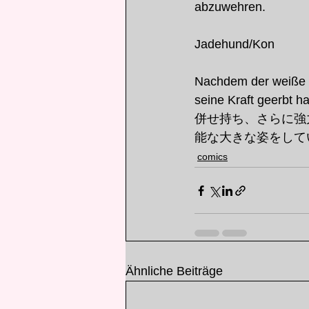
abzuwehren.
Jadehund/Kon
Nachdem der weiße J
seine Kraft gee
併せ持ち、さらに強
能な大きな姿をして
comics
Ähnliche Beiträge