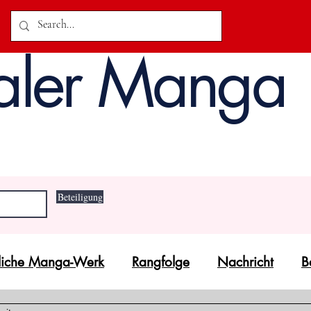
aler Manga
Beteiligung
unliche Manga-Werk
Rangfolge
Nachricht
B