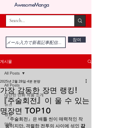
AwesomeManga
참여
게시물
All Posts
2025년 2월 28일
4분 분량
All Posts
가장 감동한 장면 랭킹!
대단한 만화 작품 소개
『주술회전』이 울 수 있는
뉴스
명장면 TOP10
랭킹
『주술회전』은 배틀 씬이 매력적인 작
만화
품이지만, 격렬한 전투의 사이에 섞인 
감