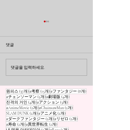
【단다단】 세르포 성인은
[단다단] 세이코
몇 위? 『GANTZ』 『드
의 실력은? 『
댓글
래곤볼』 etc... 만화계
의 엑소시스트』
안녕하세요, 만화 블로거 오사
안녕하세요, 만화 
무입니다! 『단다단』에는 집
무입니다! 『단다
「최흉 우주인」 위험도
나란히 하는 「
요하게 모모 일행을 노리는
적인 캐릭터들 중
댓글을 입력하세요.
랭킹
력자·제령사」 
「세르포 성인」 이 등장하죠.
돋보이는 인물은 
쓰러뜨려도 클론으로 계속 나
니, 아야세 세이코 
타나는 끈질김이 정말 기분 나
은 엄청난 미인인
게시물 37개
게시물 15개
게시물 8개
원피스
(37개)
#考察
(15개)
#ファンタジー
(8개)
쁩니다. 하지만 만화계를 둘러
지만, 속은 걸쭉한
게시물 5개
게시물 4개
#チェンソーマン
(5개)
#劇場版
(4개)
보면, 지구를, 아니 우주 자체
리를 쓰는 「할망구
게시물 4개
게시물 3개
진격의 거인
(4개)
#アクション
(3개)
를 날려버릴 수 있는 「위험한
그 실력은 진짜입니
게시물 2개
게시물 2개
#AnimeMovie
(2개)
#ChainsawMan
(2개)
게시물 2개
게시물 2개
SLAM DUNK
(2개)
#アニメ化
(2개)
우주인」이 수두룩합니다. 그
을 구사하며 야구 
게시물 2개
게시물 2개
#ダークファンタジー
(2개)
#リゼロ
(2개)
래서 이번에는 오사무의 독단
루로 외계인이나 
게시물 2개
게시물 2개
#寿命
(2개)
#異世界転生
(2개)
과 편견으로 뽑은 「만화계 최
겨 패는 모습은 그
게시물 2개
게시물 1개
내 영웅 아카데미아
(2개)
#Reze
(1개)