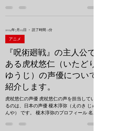
魅了しています。しかし、バトルアニメのジ
ャンルには他にも多くの名作があり、それぞ
れが異なるアプローチで魅力を発揮していま
す。この記事では、『呪術廻戦』を他...
2024年7月29日
読了時間: 2分
アニメ
『呪術廻戦』の主人公で
ある虎杖悠仁（いたどり
ゆうじ）の声優について
紹介します。
虎杖悠仁の声優 虎杖悠仁の声を担当してい
るのは、日本の声優 榎木淳弥（えのき じゅ
んや） です。 榎木淳弥のプロフィール 名前:
榎木淳弥（えのき じゅんや） 生年月日: 1988
年10月19日 出身地: 東京都 所属事務所: アトミ