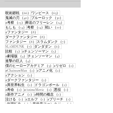
ックモンキー 活動期間:...
66件の記事
63件の記事
呪術廻戦
（66）
ワンピース
（63）
40件の記事
30件の記事
鬼滅の刃
（40）
ブルーロック
（30）
15件の記事
14件の記事
#考察
（15）
葬送のフリーレン
（14）
14件の記事
14件の記事
10件の記事
もしも
（14）
考察
（14）
戦い
（10）
8件の記事
#ファンタジー
（8）
8件の記事
ダークファンタジー
（8）
8件の記事
7件の記事
ファンタジー
（8）
スラムダンク
（7）
7件の記事
6件の記事
SLAMDUNK
（7）
ダンダダン
（6）
5件の記事
5件の記事
比較
（5）
#チェンソーマン
（5）
4件の記事
4件の記事
#劇場版
（4）
チェンソーマン
（4）
4件の記事
進撃の巨人
（4）
3件の記事
2件の記事
僕のヒーローアカデミア
（3）
#リゼロ
（2）
2件の記事
2件の記事
#ChainsawMan
（2）
#アニメ化
（2）
2件の記事
#アクション
（2）
2件の記事
#ダークファンタジー
（2）
2件の記事
2件の記事
#異世界転生
（2）
ドラゴンボール
（2）
2件の記事
2件の記事
1件の記事
#寿命
（2）
#AnimeMovie
（2）
悪役
（1）
1件の記事
1件の記事
#新作アニメ
（1）
#時間の概念
（1）
1件の記事
1件の記事
1件の記事
泣ける
（1）
#エルフ
（1）
#ブリーチ
（1）
1件の記事
1件の記事
#無職転生
（1）
#異世界ファンタジー
（1）
1件の記事
1件の記事
ポップカルチャー
（1）
神話
（1）