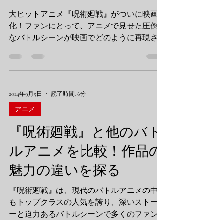
大ヒットアニメ『呪術廻戦』がついに映画
化！ファンにとって、アニメで見せた圧倒的
なバトルシーンが映画でどのように再現され
るかは、最も注目されているポイントの一つ
です。『呪術廻戦』は、独特な世界観やキャ
ラクターの魅力はもちろん、アニメーション
スタジオ「MAPPA」による高品質な...
2024年9月5日
読了時間: 6分
アニメ
『呪術廻戦』と他のバト
ルアニメを比較！作品の
魅力の違いを探る
『呪術廻戦』は、現代のバトルアニメの中で
もトップクラスの人気を誇り、深いストーリ
ーと迫力あるバトルシーンで多くのファンを