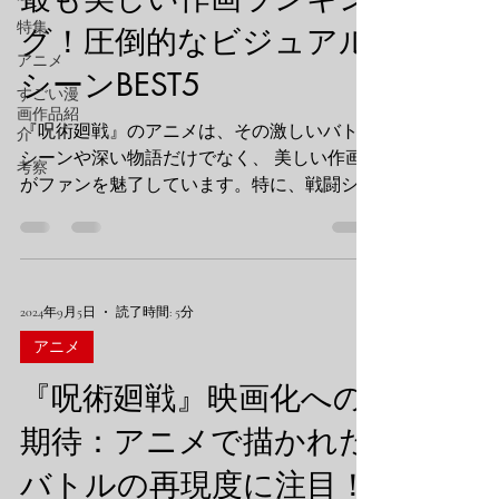
特集
グ！圧倒的なビジュアル
アニメ
シーンBEST5
すごい漫
画作品紹
『呪術廻戦』のアニメは、その激しいバトル
介
シーンや深い物語だけでなく、 美しい作画
考察
がファンを魅了しています。特に、戦闘シー
ンのダイナミックな動きやキャラクターの表
情、呪術の発動時に見せる圧倒的なビジュア
ルは、何度見ても圧巻です。今回は、オサム
漫画が選んだ**「アニメ版の最も...
2024年9月5日
読了時間: 5分
アニメ
『呪術廻戦』映画化への
期待：アニメで描かれた
バトルの再現度に注目！