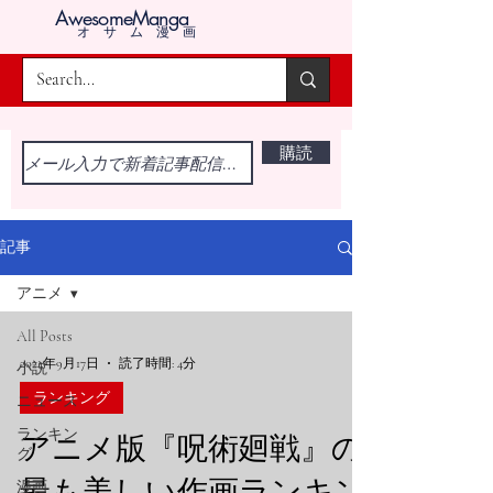
AwesomeManga
オサム漫画
購読
記事
アニメ
All Posts
2024年9月17日
読了時間: 4分
小説
ランキング
ニュース
ランキン
アニメ版『呪術廻戦』の
グ
最も美しい作画ランキン
漫画