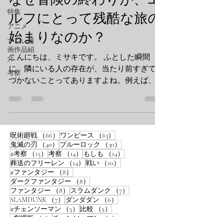
特集
ルフにとって残酷な旅の
アニメ
始まりなのか？
すごい漫
画作品紹
こんにちは、ミサキです。 ふとした瞬間
介
に、隣にいる人の存在が、当たり前すぎて気
考察
づかないことってありますよね。例えば、毎
日決まった時間に来るお店の店員さんや、い
つも同じ席に座っている同僚の人。でも、そ
の人が急にいなくなったとき、心の中...
66件の記事
63件の記事
呪術廻戦
（66）
ワンピース
（63）
40件の記事
30件の記事
鬼滅の刃
（40）
ブルーロック
（30）
15件の記事
14件の記事
14件の記事
#考察
（15）
考察
（14）
もしも
（14）
14件の記事
10件の記事
葬送のフリーレン
（14）
戦い
（10）
8件の記事
#ファンタジー
（8）
8件の記事
ダークファンタジー
（8）
8件の記事
7件の記事
ファンタジー
（8）
スラムダンク
（7）
7件の記事
6件の記事
SLAMDUNK
（7）
ダンダダン
（6）
5件の記事
5件の記事
#チェンソーマン
（5）
比較
（5）