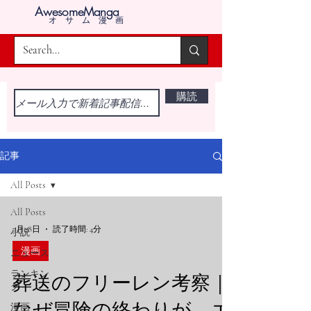
AwesomeManga
オサム漫画
購読
記事
All Posts
All Posts
7月28日
読了時間: 4分
小説
漫画
ニュース
ランキン
葬送のフリーレン考察｜
グ
なぜ冒険の終わりが、エ
漫画