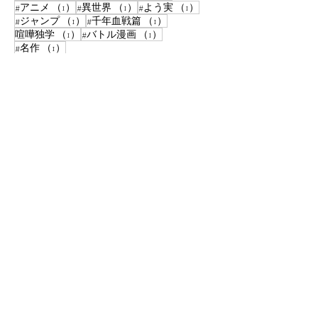
1件の記事
1件の記事
1件の記事
#アニメ
（1）
#異世界
（1）
#よう実
（1）
1件の記事
1件の記事
#ジャンプ
（1）
#千年血戦篇
（1）
1件の記事
1件の記事
喧嘩独学
（1）
#バトル漫画
（1）
1件の記事
#名作
（1）
1件の記事
パイレーツ・オブ・カリビアン
（1）
1件の記事
#ジョジョの奇妙な冒険
（1）
​メール登録で
新着記事配
信！
購読
© 2024 TheHours.
Wix.com
で作成
されました。