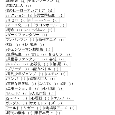
4件の記事
4件の記事
#劇場版
（4）
チェンソーマン
（4）
4件の記事
進撃の巨人
（4）
3件の記事
僕のヒーローアカデミア
（3）
3件の記事
2件の記事
#アクション
（3）
#異世界転生
（2）
2件の記事
2件の記事
#リゼロ
（2）
#ChainsawMan
（2）
2件の記事
2件の記事
#アニメ化
（2）
ドラゴンボール
（2）
2件の記事
2件の記事
#寿命
（2）
#AnimeMovie
（2）
2件の記事
#ダークファンタジー
（2）
1件の記事
1件の記事
ワンパンマン
（1）
#新作アニメ
（1）
1件の記事
1件の記事
伏線
（1）
剣と魔法
（1）
1件の記事
#チェンソーマン劇場版
（1）
1件の記事
1件の記事
1件の記事
#無職転生
（1）
古代
（1）
名セリフ
（1）
1件の記事
1件の記事
#異世界ファンタジー
（1）
妄想
（1）
1件の記事
1件の記事
1件の記事
#Reze-hen
（1）
必殺技
（1）
#第4期
（1）
1件の記事
1件の記事
#ブリーチ
（1）
#能力バトル
（1）
1件の記事
1件の記事
#週刊少年ジャンプ
（1）
#エモい
（1）
1件の記事
1件の記事
#マンガ
（1）
#進撃の巨人
（1）
1件の記事
1件の記事
1件の記事
#重厚な世界観
（1）
GANTZ
（1）
#SF
（1）
1件の記事
1件の記事
#エモーショナル
（1）
#レゼ編
（1）
1件の記事
1件の記事
NARUTO
（1）
#人気作品
（1）
1件の記事
1件の記事
1件の記事
ぬ～べ～
（1）
#心理戦
（1）
#エルフ
（1）
1件の記事
1件の記事
ガンダム
（1）
サカモトデイズ
（1）
1件の記事
1件の記事
ワールドトリガー
（1）
#劇場版アニメ
（1）
1件の記事
1件の記事
#時間の概念
（1）
単行本売上
（1）