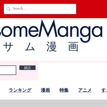
someManga
オサム漫画
購読
ランキング
漫画
特集
アニメ
す