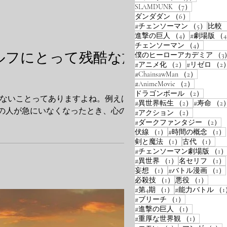
7件の記事
SLAMDUNK
（7）
6件の記事
ダンダダン
（6）
5件の
#チェンソーマン
（5）
比較
4件の記事
進撃の巨人
（4）
#劇場版
（
4件の
チェンソーマン
（4）
ルフにとって残酷な旅
僕のヒーローアカデミア
（3
2件の記事
#アニメ化
（2）
#リゼロ
（2
2件の記
#ChainsawMan
（2）
2件の記事
#AnimeMovie
（2）
2件の
ドラゴンボール
（2）
2件の記事
#異世界転生
（2）
#寿命
（2
人が急にいなくなったとき、心の中...
2件の記事
#アクション
（2）
2
#ダークファンタジー
（2）
1件の記事
伏線
（1）
#時間の概念
（1）
1件の記事
1件
剣と魔法
（1）
古代
（1）
#チェンソーマン劇場版
（1
1件の記事
#異世界
（1）
名セリフ
（1）
1件の記事
妄想
（1）
#バトル漫画
（1）
1件の記事
1件の
必殺技
（1）
悪役
（1）
1件の記事
#第4期
（1）
#能力バトル
（1
1件の記事
#ブリーチ
（1）
1件の記事
#進撃の巨人
（1）
1件の記
#重厚な世界観
（1）