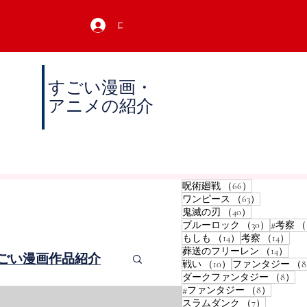
ログイン
すごい漫画・
アニメの紹介
66件の記事
呪術廻戦
（66）
63件の記事
ワンピース
（63）
40件の記事
鬼滅の刃
（40）
30件の
ブルーロック
（30）
#考察
（
14件の記事
14
もしも
（14）
考察
（14）
14
葬送のフリーレン
（14）
ごい漫画作品紹介
10件の記事
戦い
（10）
ファンタジー
（
8
ダークファンタジー
（8）
8件の記
#ファンタジー
（8）
7件の記事
スラムダンク
（7）