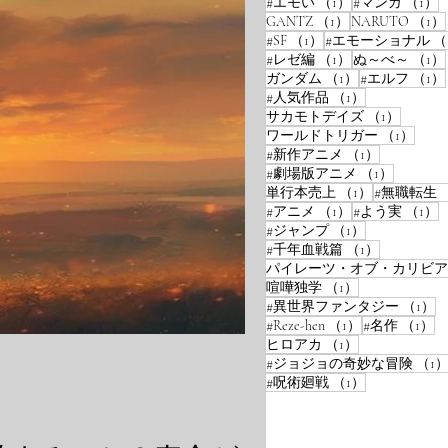
1件の記事
#エモい
（1）
#マンガ
（1）
1件の記事
GANTZ
（1）
NARUTO
（1）
1件の記事
#SF
（1）
#エモーショナル
（
1件の記事
#レゼ編
（1）
ぬ～べ～
（1）
1件の記事
ガンダム
（1）
#エルフ
（1）
1件の記事
#人気作品
（1）
1件の記
サカモトデイズ
（1）
1件
ワールドトリガー
（1）
1件の記事
#新作アニメ
（1）
1件の記
#劇場版アニメ
（1）
1件の記事
単行本売上
（1）
#無職転生
1件の記事
#アニメ
（1）
#よう実
（1）
1件の記事
#ジャンプ
（1）
1件の記事
#千年血戦篇
（1）
パイレーツ・オブ・カリビア
1件の記事
喧嘩独学
（1）
1
#異世界ファンタジー
（1）
1件の記事
1
#Reze-hen
（1）
#名作
（1）
1件の記事
ヒロアカ
（1）
#ジョジョの奇妙な冒険
（1
1件の記事
#呪術廻戦
（1）