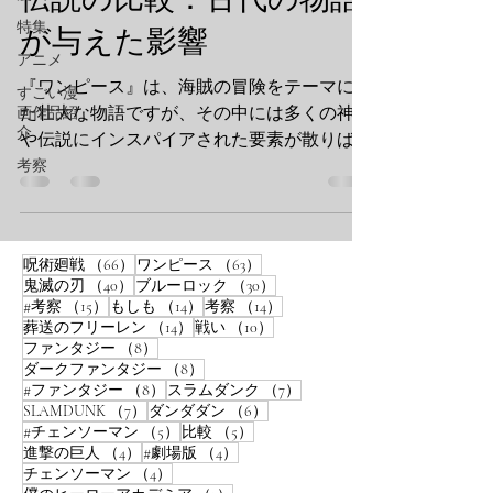
特集
が与えた影響
アニメ
『ワンピース』は、海賊の冒険をテーマにし
すごい漫
た壮大な物語ですが、その中には多くの神話
画作品紹
介
や伝説にインスパイアされた要素が散りばめ
られています。尾田栄一郎が描く『ワンピー
考察
ス』の世界観は、単なるファンタジーの域を
超え、古代の神話や伝説から深い影響を受
け、独自のストーリーが織りなされてい...
66件の記事
63件の記事
呪術廻戦
（66）
ワンピース
（63）
40件の記事
30件の記事
鬼滅の刃
（40）
ブルーロック
（30）
15件の記事
14件の記事
14件の記事
#考察
（15）
もしも
（14）
考察
（14）
14件の記事
10件の記事
葬送のフリーレン
（14）
戦い
（10）
8件の記事
ファンタジー
（8）
8件の記事
ダークファンタジー
（8）
8件の記事
7件の記事
#ファンタジー
（8）
スラムダンク
（7）
7件の記事
6件の記事
SLAMDUNK
（7）
ダンダダン
（6）
5件の記事
5件の記事
#チェンソーマン
（5）
比較
（5）
4件の記事
4件の記事
進撃の巨人
（4）
#劇場版
（4）
4件の記事
チェンソーマン
（4）