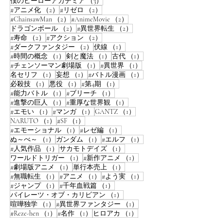
3件の記事
僕のヒーローアカデミア
（3）
2件の記事
2件の記事
#アニメ化
（2）
#リゼロ
（2）
2件の記事
2件の記事
#ChainsawMan
（2）
#AnimeMovie
（2）
2件の記事
2件の記事
ドラゴンボール
（2）
#異世界転生
（2）
2件の記事
2件の記事
#寿命
（2）
#アクション
（2）
2件の記事
1件の記事
#ダークファンタジー
（2）
伏線
（1）
1件の記事
1件の記事
1件の記事
#時間の概念
（1）
剣と魔法
（1）
古代
（1）
1件の記事
1件の記事
#チェンソーマン劇場版
（1）
#異世界
（1）
1件の記事
1件の記事
1件の記事
名セリフ
（1）
妄想
（1）
#バトル漫画
（1）
1件の記事
1件の記事
1件の記事
必殺技
（1）
悪役
（1）
#第4期
（1）
1件の記事
1件の記事
#能力バトル
（1）
#ブリーチ
（1）
1件の記事
1件の記事
#進撃の巨人
（1）
#重厚な世界観
（1）
1件の記事
1件の記事
1件の記事
#エモい
（1）
#マンガ
（1）
GANTZ
（1）
1件の記事
1件の記事
NARUTO
（1）
#SF
（1）
1件の記事
1件の記事
#エモーショナル
（1）
#レゼ編
（1）
1件の記事
1件の記事
1件の記事
ぬ～べ～
（1）
ガンダム
（1）
#エルフ
（1）
1件の記事
1件の記事
#人気作品
（1）
サカモトデイズ
（1）
1件の記事
1件の記事
ワールドトリガー
（1）
#新作アニメ
（1）
1件の記事
1件の記事
#劇場版アニメ
（1）
単行本売上
（1）
1件の記事
1件の記事
1件の記事
#無職転生
（1）
#アニメ
（1）
#よう実
（1）
1件の記事
1件の記事
#ジャンプ
（1）
#千年血戦篇
（1）
1件の記事
パイレーツ・オブ・カリビアン
（1）
1件の記事
1件の記事
喧嘩独学
（1）
#異世界ファンタジー
（1）
1件の記事
1件の記事
1件の記事
#Reze-hen
（1）
#名作
（1）
ヒロアカ
（1）