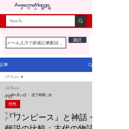
AwesomeManga
オサム漫画
購読
記事
All Posts
All Posts
2024年8月30日
読了時間: 7分
小説
特集
ニュース
ランキン
『ワンピース』と神話・
グ
伝説の比較：古代の物語
漫画