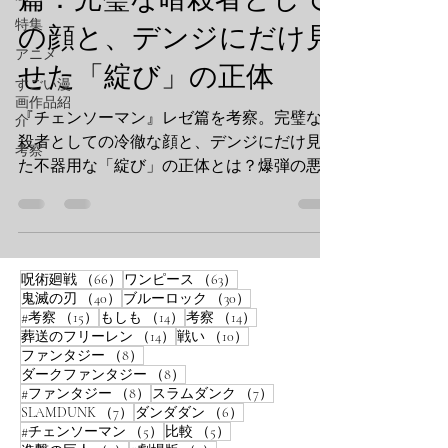
特集
の顔と、デンジにだけ見
アニメ
せた「綻び」の正体
すごい漫
画作品紹
『チェンソーマン』レゼ篇を考察。完璧な暗
介
殺者としての冷徹な顔と、デンジにだけ見せ
考察
た不器用な「綻び」の正体とは？爆弾の悪魔
としての圧倒的な姿と、その裏に隠された複
雑な感情の矛盾を詳しく解説します。
66件の記事
63件の記事
呪術廻戦
（66）
ワンピース
（63）
40件の記事
30件の記事
鬼滅の刃
（40）
ブルーロック
（30）
15件の記事
14件の記事
14件の記事
#考察
（15）
もしも
（14）
考察
（14）
14件の記事
10件の記事
葬送のフリーレン
（14）
戦い
（10）
8件の記事
ファンタジー
（8）
8件の記事
ダークファンタジー
（8）
8件の記事
7件の記事
#ファンタジー
（8）
スラムダンク
（7）
7件の記事
6件の記事
SLAMDUNK
（7）
ダンダダン
（6）
5件の記事
5件の記事
#チェンソーマン
（5）
比較
（5）