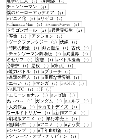
4件の記事
4件の記事
進撃の巨人
（4）
#劇場版
（4）
4件の記事
チェンソーマン
（4）
3件の記事
僕のヒーローアカデミア
（3）
2件の記事
2件の記事
#アニメ化
（2）
#リゼロ
（2）
2件の記事
2件の記事
#ChainsawMan
（2）
#AnimeMovie
（2）
2件の記事
2件の記事
ドラゴンボール
（2）
#異世界転生
（2）
2件の記事
2件の記事
#寿命
（2）
#アクション
（2）
2件の記事
1件の記事
#ダークファンタジー
（2）
伏線
（1）
1件の記事
1件の記事
1件の記事
#時間の概念
（1）
剣と魔法
（1）
古代
（1）
1件の記事
1件の記事
#チェンソーマン劇場版
（1）
#異世界
（1）
1件の記事
1件の記事
1件の記事
名セリフ
（1）
妄想
（1）
#バトル漫画
（1）
1件の記事
1件の記事
1件の記事
必殺技
（1）
悪役
（1）
#第4期
（1）
1件の記事
1件の記事
#能力バトル
（1）
#ブリーチ
（1）
1件の記事
1件の記事
#進撃の巨人
（1）
#重厚な世界観
（1）
1件の記事
1件の記事
1件の記事
#エモい
（1）
#マンガ
（1）
GANTZ
（1）
1件の記事
1件の記事
NARUTO
（1）
#SF
（1）
1件の記事
1件の記事
#エモーショナル
（1）
#レゼ編
（1）
1件の記事
1件の記事
1件の記事
ぬ～べ～
（1）
ガンダム
（1）
#エルフ
（1）
1件の記事
1件の記事
#人気作品
（1）
サカモトデイズ
（1）
1件の記事
1件の記事
ワールドトリガー
（1）
#新作アニメ
（1）
1件の記事
1件の記事
#劇場版アニメ
（1）
単行本売上
（1）
1件の記事
1件の記事
1件の記事
#無職転生
（1）
#アニメ
（1）
#よう実
（1）
1件の記事
1件の記事
#ジャンプ
（1）
#千年血戦篇
（1）
1件の記事
パイレーツ・オブ・カリビアン
（1）