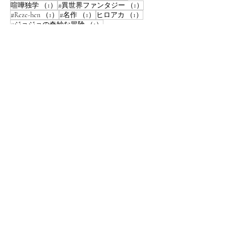
1件の記事
1件の記事
喧嘩独学
（1）
#異世界ファンタジー
（1）
1件の記事
1件の記事
1件の記事
#Reze-hen
（1）
#名作
（1）
ヒロアカ
（1）
1件の記事
#ジョジョの奇妙な冒険
（1）
1件の記事
#呪術廻戦
（1）
​メール登録で
新着記事配
信！
購読
© 2024 TheHours.
Wix.com
で作成
されました。