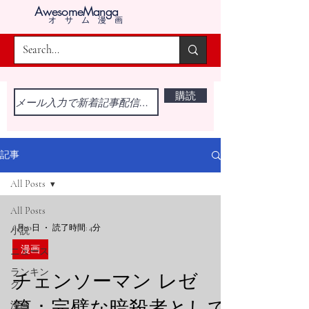
AwesomeManga
オサム漫画
購読
記事
All Posts
All Posts
6月10日
読了時間: 4分
小説
漫画
ニュース
ランキン
チェンソーマン レゼ
グ
篇：完璧な暗殺者として
漫画