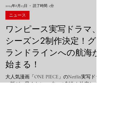
します。 -...
2024年8月23日
読了時間: 2分
ニュース
ワンピース実写ドラマ、
シーズン2制作決定！グ
ランドラインへの航海が
始まる！
大人気漫画「ONE PIECE」のNetflix実写ドラ
マ版が、早くもシーズン2の制作を決定しま
した。この発表は、ファンの間で大きな話題
を呼んでいます。 シーズン2の展開 シーズン
2では、ルフィたち麦わらの一味が「偉大な
る航路（グランドライン）」へと進むことが
明らかになりま...
66件の記事
63件の記事
呪術廻戦
（66）
ワンピース
（63）
40件の記事
30件の記事
鬼滅の刃
（40）
ブルーロック
（30）