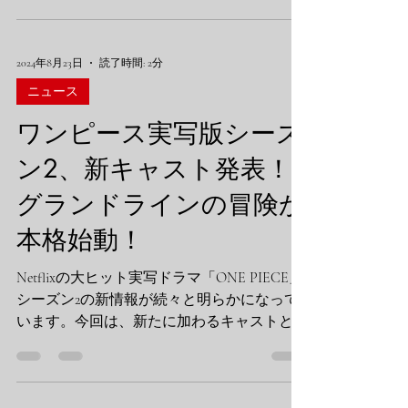
動と興奮に満ちたこのイベントについて詳し
くお伝えします。 ## イベント概要 -...
2024年8月23日
読了時間: 2分
ニュース
ワンピース実写版シーズ
ン2、新キャスト発表！
グランドラインの冒険が
本格始動！
Netflixの大ヒット実写ドラマ「ONE PIECE」
シーズン2の新情報が続々と明らかになって
います。今回は、新たに加わるキャストと物
語の展開について詳しくお伝えします。 ##
新キャストの発表 シーズン2では、原作ファ
ンお馴染みのキャラクターたちが実写で登場