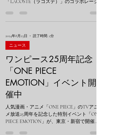
「LACOSTE（ラコステ）」のコラボレーシ
ョンが実現し、話題を呼んでいます。このユ
ニークな組み合わせから生まれた限定アイテ
ムが、日本で先行発売されることが決定しま
した。 ## コラボレーション概要...
2024年8月23日
読了時間: 2分
ニュース
ワンピース25周年記念！
「ONE PIECE
EMOTION」イベント開
催中
人気漫画・アニメ「ONE PIECE」のTVアニ
メ放送25周年を記念した特別イベント「ONE
PIECE EMOTION」が、東京・新宿で開催さ
れています。ファンにとって見逃せない、感