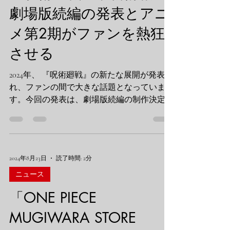
く、もっと呪術的なものでした。 1. 「人間に
劇場版続編の発表とアニ
戻りたい」という無垢な悪夢 無垢の巨人が
メ第2期がファンを熱狂
人を食う理由。それは**「知性巨人の継承者
を食えば、人間に戻れるから」**という、あ
させる
まりにも切実な本能でした。 彼らは終わり
のない悪夢の中を彷徨いながら、無意識のう
2024年、 『呪術廻戦』の新たな展開が発表さ
ちに「救済」を求めて人間を口に運び続けて
れ、ファンの間で大きな話題となっていま
いる。 これ、古代の**「呪い」**の概念に
す。今回の発表は、劇場版続編の制作決定と
すごく近いんです。 以前読んだ『ナボニド
アニメ第2期の詳細 に関するもの。特に注目
スと月神の呪い』という資料に、バビロニア
されているのは、劇場版が描く新たなストー
の王が神の呪いによって「獣のように」野を
リーと、次シーズンで取り上げられる「渋谷
這い回り、草を食む姿に変えられた記述があ
事変編」の展開です。この記事...
りました。...
2024年8月23日
読了時間: 2分
ニュース
「ONE PIECE
MUGIWARA STORE