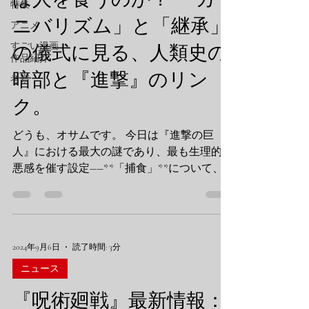
特集
ニバリズム」と「継承」
アニメ
すごい漫画
の儀式に見る、人類史の
作品紹介
暗部と『進撃』のリン
考察
ク。
どうも、オサムです。 今日は『進撃の巨
人』における最大の謎であり、最も生理的嫌
悪感を催す設定――**「捕食」**について、
歴史的・呪術的な視点から深掘りしてみよう
と思います。 なぜ、巨人は人間を食べるの
か？ 彼らには消化器官がないから、栄養摂
取のためではありません。ただ殺して、腹が
2024年9月6日
読了時間: 3分
いっぱいになれば吐き戻す。 この「無意味
な殺戮」こそが、連載当初の僕らに植え付け
ニュース
られた最大の恐怖でした。 しかし、物語が
『呪術廻戦』最新情報：
進むにつれて判明した真実は、もっと悲し