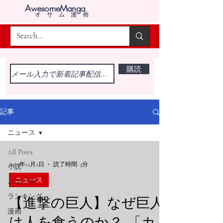
AwesomeManga
オサム漫画
購読
記事
ニュース
All Posts
2025年12月2日
読了時間: 3分
小説
ニュース
ニュース
ランキング
【進撃の巨人】なぜ巨人
漫画
は人を食うのか？ 「カ