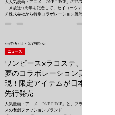
大人気漫画・アニメ「ONE PIECE」のTVア
ニメ放送25周年を記念して、セイコーウォッ
チ株式会社から特別コラボレーション腕時計
が発売されることが発表されました。ファン
の間で大きな話題を呼んでいるこの限定モデ
ルについて、詳しくお伝えします。 ## 商品
概要 -...
2024年8月23日
読了時間: 2分
ニュース
ワンピース×ラコステ、
夢のコラボレーション実
現！限定アイテムが日本
先行発売
人気漫画・アニメ「ONE PIECE」と、フラン
スの老舗ファッションブランド