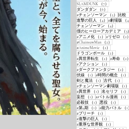
7件の記事
SLAMDUNK
（7）
6件の記事
ダンダダン
（6）
5件の
#チェンソーマン
（5）
比較
4件の記事
進撃の巨人
（4）
#劇場版
（
4件の
チェンソーマン
（4）
僕のヒーローアカデミア
（3
2件の記事
#アニメ化
（2）
#リゼロ
（2
2件の記
#ChainsawMan
（2）
2件の記事
#AnimeMovie
（2）
2件の
ドラゴンボール
（2）
2件の記事
#異世界転生
（2）
#寿命
（2
2件の記事
#アクション
（2）
2
#ダークファンタジー
（2）
1件の記事
伏線
（1）
#時間の概念
（1）
1件の記事
1件
剣と魔法
（1）
古代
（1）
#チェンソーマン劇場版
（1
1件の記事
#異世界
（1）
名セリフ
（1）
1件の記事
妄想
（1）
#バトル漫画
（1）
1件の記事
1件の
必殺技
（1）
悪役
（1）
1件の記事
#第4期
（1）
#能力バトル
（1
1件の記事
#ブリーチ
（1）
1件の記事
#進撃の巨人
（1）
1件の記
#重厚な世界観
（1）