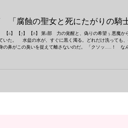
 「腐蝕の聖女と死にたがりの騎士
 【5】 【6】 【7】 【8】 第2部 力の覚醒と、偽りの希望 3.
ていた。 水盆の水が、すぐに黒く濁る。どれだけ洗っても、
身の鼻がこの臭いを捉えて離さないのだ。 「クソッ……！ な
の中にあった通信具が鳴った。 不快な通知音。発信者は分
闇医者ヴィクターだ。 『やあ、僕の可愛いモルモットちゃん
声が響く。 「最悪よ。仮面の裏が蒸れてニキビができそう。…
は小瓶を見つめる。ヴィクターが作った薬。これを飲まないと
は生かされているのだ。 『つれないなぁ。今日は朗報がある