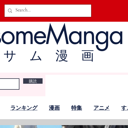
someManga
オサム漫画
購読
ランキング
漫画
特集
アニメ
す