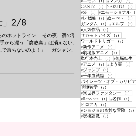
1件の記事
#エモい
（1）
#マンガ
（1）
1件の記事
GANTZ
（1）
NARUTO
（1）
1件の記事
#SF
（1）
#エモーショナル
（
1件の記事
#レゼ編
（1）
ぬ～べ～
（1）
」2/8
1件の記事
ガンダム
（1）
#エルフ
（1）
1件の記事
#人気作品
（1）
 悪魔からのホットライン その夜、宿の部屋で
1件の記
サカモトデイズ
（1）
1件
ワールドトリガー
（1）
手から漂う「腐敗臭」は消えない。香水
1件の記事
#新作アニメ
（1）
んで落ちないのよ！」 ガシャン、と水
1件の記
#劇場版アニメ
（1）
かっている。 エルザの主治医であり、彼
1件の記事
単行本売上
（1）
#無職転生
1件の記事
。ご機嫌いかがかな？』 通信具の向こう
#アニメ
（1）
#よう実
（1）
1件の記事
#ジャンプ
（1）
…何の用？ 今月の『抑制剤』なら、ま
1件の記事
#千年血戦篇
（1）
、彼女の腐敗は全身に回り、彼女自身を
パイレーツ・オブ・カリビア
んだ。君のその、触れ
1件の記事
喧嘩独学
（1）
1
#異世界ファンタジー
（1）
1件の記事
1
#Reze-hen
（1）
#名作
（1）
1件の記事
ヒロアカ
（1）
#ジョジョの奇妙な冒険
（1
1件の記事
#呪術廻戦
（1）