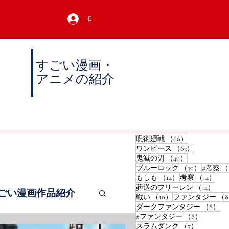
ログイン
すごい漫画・
アニメの紹介
66件の記事
呪術廻戦
（66）
63件の記事
ワンピース
（63）
40件の記事
鬼滅の刃
（40）
30件の
ブルーロック
（30）
#考察
（
14件の記事
14
もしも
（14）
考察
（14）
14
葬送のフリーレン
（14）
ごい漫画作品紹介
10件の記事
戦い
（10）
ファンタジー
（
8
ダークファンタジー
（8）
8件の記
#ファンタジー
（8）
7件の記事
スラムダンク
（7）