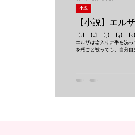
小説
【小説】エルザ
【1】 【2】 【3】 【4】
エルザは念入りに手を洗っ
を瓶ごと被っても、自分自
盆を蹴り飛ばした時、荷物
女を管理する「飼い主」。
から、ねっとりとした男の
だ残ってるわよ」 エルザ
土に還してしまう。エルザ