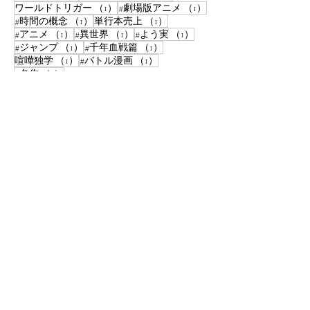
1件の記事
1件の記事
ワールドトリガー
（1）
#劇場版アニメ
（1）
1件の記事
1件の記事
#時間の概念
（1）
単行本売上
（1）
1件の記事
1件の記事
1件の記事
#アニメ
（1）
#異世界
（1）
#よう実
（1）
1件の記事
1件の記事
#ジャンプ
（1）
#千年血戦篇
（1）
1件の記事
1件の記事
喧嘩独学
（1）
#バトル漫画
（1）
1件の記事
#名作
（1）
1件の記事
パイレーツ・オブ・カリビアン
（1）
1件の記事
#ジョジョの奇妙な冒険
（1）
​メール登録で
新着記事配
信！
購読
© 2024 TheHours.
Wix.com
で作成