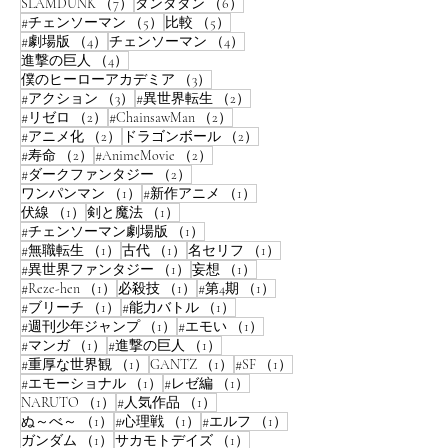
7件の記事
6件の記事
SLAMDUNK
（7）
ダンダダン
（6）
5件の記事
5件の記事
#チェンソーマン
（5）
比較
（5）
4件の記事
4件の記事
#劇場版
（4）
チェンソーマン
（4）
4件の記事
進撃の巨人
（4）
3件の記事
僕のヒーローアカデミア
（3）
3件の記事
2件の記事
#アクション
（3）
#異世界転生
（2）
2件の記事
2件の記事
#リゼロ
（2）
#ChainsawMan
（2）
2件の記事
2件の記事
#アニメ化
（2）
ドラゴンボール
（2）
2件の記事
2件の記事
#寿命
（2）
#AnimeMovie
（2）
2件の記事
#ダークファンタジー
（2）
1件の記事
1件の記事
ワンパンマン
（1）
#新作アニメ
（1）
1件の記事
1件の記事
伏線
（1）
剣と魔法
（1）
1件の記事
#チェンソーマン劇場版
（1）
1件の記事
1件の記事
1件の記事
#無職転生
（1）
古代
（1）
名セリフ
（1）
1件の記事
1件の記事
#異世界ファンタジー
（1）
妄想
（1）
1件の記事
1件の記事
1件の記事
#Reze-hen
（1）
必殺技
（1）
#第4期
（1）
1件の記事
1件の記事
#ブリーチ
（1）
#能力バトル
（1）
1件の記事
1件の記事
#週刊少年ジャンプ
（1）
#エモい
（1）
1件の記事
1件の記事
#マンガ
（1）
#進撃の巨人
（1）
1件の記事
1件の記事
1件の記事
#重厚な世界観
（1）
GANTZ
（1）
#SF
（1）
1件の記事
1件の記事
#エモーショナル
（1）
#レゼ編
（1）
1件の記事
1件の記事
NARUTO
（1）
#人気作品
（1）
1件の記事
1件の記事
1件の記事
ぬ～べ～
（1）
#心理戦
（1）
#エルフ
（1）
1件の記事
1件の記事
ガンダム
（1）
サカモトデイズ
（1）