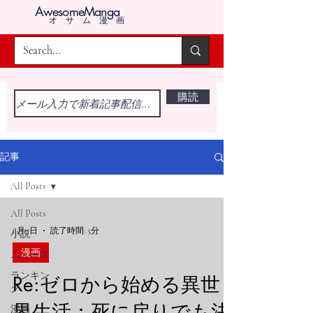
AwesomeManga
オサム漫画
購読
記事
All Posts
All Posts
6月9日
読了時間: 5分
小説
漫画
ニュース
ランキン
Re:ゼロから始める異世
グ
界生活：死に戻りでも決
漫画