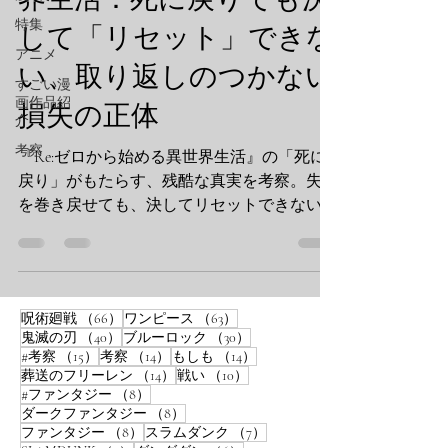
特集
して「リセット」できな
アニメ
い、取り返しのつかない
すごい漫
画作品紹
損失の正体
介
考察
『Re:ゼロから始める異世界生活』の「死に
戻り」がもたらす、残酷な真実を考察。失敗
を巻き戻せても、決してリセットできない
「取り返しのつかない損失」とは何か？物語
が進むにつれて明らかになる、死に戻りとい
う能力の真の恐怖を解説します。
66件の記事
63件の記事
呪術廻戦
（66）
ワンピース
（63）
40件の記事
30件の記事
鬼滅の刃
（40）
ブルーロック
（30）
15件の記事
14件の記事
14件の記事
#考察
（15）
考察
（14）
もしも
（14）
14件の記事
10件の記事
葬送のフリーレン
（14）
戦い
（10）
8件の記事
#ファンタジー
（8）
8件の記事
ダークファンタジー
（8）
8件の記事
7件の記事
ファンタジー
（8）
スラムダンク
（7）