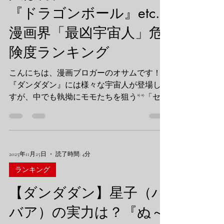
『ドラゴンボール』etc...
拳によるランキングTOP3を発表します！
【ダンダダン】肉弾戦なら負けねぇ！『サカ
漫画界「最凶宇宙人」危
モトデイズ』『喧嘩独学』と殴り合い「ステ
ゴロ最強」ランキング 第3位：志村光太（喧
険度ランキング
嘩独学） スタイル：動画で学んだ喧嘩テク
ニック まずは『喧嘩独学』の主人公、志村
こんにちは、漫画ブロガーのオサムです！
光太（へたれ）。 彼の強さは「フィジカ
『ダンダダン』には様々な宇宙人が登場しま
ル」ではなく**「知識とカウンター」**で
すが、中でも執拗にモモたちを狙う**「セル
す。 相手が強ければ強いほど、その力を利
ポ星人」**。 「生殖機能を取り戻す」とい
用して逆転するテクニックは達人級。カーフ
う独特な目的と、倒しても倒してもクローン
キックやタックル対策など、現実的
で湧いてくるしつこさが不気味ですよね。
でも、漫画界を見渡せば、地球を、いや宇宙
2025年11月25日
読了時間: 4分
そのものを消し飛ばしかねない「ヤバい宇宙
人」がゴロゴロいます。 そこで今回は、オ
ランキング
サムの独断と偏見で選ぶ**「漫画界・最凶宇
【ダンダダン】星子（バ
宙人 危険度ランキング」**を作成！ 我らが
セルポ星人は、並み居る強豪の中で何位にラ
バア）の実力は？『ぬ～
ンクインするのか！？ 【ダンダダン】セル