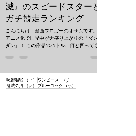
パンマン』タツマキ＆『モブサイコ』とサイ
滅』のスピードスターと
コキネシス強度を比較してみた エントリー
No.1：綾瀬モモ（ダンダダン） 能力：超能力
ガチ競走ランキング
（念動力） 特徴：不可視の手で「掴む」
「潰す」「ぶん投げる」 まずは挑戦者、モ
こんにちは！漫画ブロガーのオサムです。
モちゃん。 彼女の能力は、祖母・星子のよ
アニメ化で世界中が大盛り上がりの『ダンダ
うな霊媒師の素質が開花したもので、オーラ
ダン』！ この作品のバトル、何と言っても
のような「見えない手」を操ります。 作中
**「疾走感」**が凄まじいですよね。 主人
では、巨大な宇宙人を地面に叩きつけたり、
公・オカルン（高倉健）が変身する「ターボ
電柱や標識を引き抜いて武器に
ババア」の力。 その最大の武器は、シンプ
ルにして最強の**「超高速移動」**です。
66件の記事
63件の記事
呪術廻戦
（66）
ワンピース
（63）
そこで今回は、こんな妄想企画をやってみま
40件の記事
30件の記事
鬼滅の刃
（40）
ブルーロック
（30）
した。 「もしも、ジャンプ作品のスピード
15件の記事
14件の記事
14件の記事
#考察
（15）
もしも
（14）
考察
（14）
スターたちが一斉にかけっこをしたら？」
14件の記事
10件の記事
葬送のフリーレン
（14）
戦い
（10）
8件の記事
ファンタジー
（8）
『ヒロアカ』のエンジン、『鬼滅』の
8件の記事
ダークファンタジー
（8）
雷……。 並み居る強豪たちの中で、我らがオ
8件の記事
7件の記事
#ファンタジー
（8）
スラムダンク
（7）
カルンはどこまで食い込めるのか！？ オサ
7件の記事
6件の記事
SLAMDUNK
（7）
ダンダダン
（6）
ムの独断と偏見で選ぶ「ジャンプ最速ランナ
5件の記事
5件の記事
#チェンソーマン
（5）
比較
（5）
4件の記事
4件の記事
進撃の巨人
（4）
#劇場版
（4）
ー決定戦」、スタートです！ 【ダンダダ