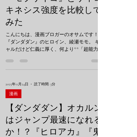
TOP10 まずは第10位から第4位までを駆け足
キネシス強度を比較して
で紹介！ 第10位：泉新一／ミギー（寄生
みた
獣） 右手に宿る冷徹な参謀。戦闘力は上位
に劣りますが、学習能力と防御性能はピカイ
こんにちは、漫画ブロガーのオサムです！
チ。 第9位：日比野カフカ／怪獣8号（怪獣8
『ダンダダン』のヒロイン、綾瀬モモ。 ギ
号） おっさんが怪獣を飲み込んで変身。フ
ャルだけど仁義に厚く、何より**「超能力
ォルティチュード9.8のパンチ力は脅威です
（サイコキネシス）」**を使って戦う姿が最
が、まだ制御に課
高にクールですよね！ でも、ふと思いまし
た。 「漫画界には、とんでもない超能力者
たちが既にいるじゃないか……」と。 そこで
2025年11月24日
読了時間: 3分
今回は、禁断の比較企画！ 『ワンパンマ
ン』の戦慄のタツマキ 、そして**『モブサ
漫画
イコ100』のモブ**。 この「二大巨頭」に、
【ダンダダン】オカルン
我らがモモちゃんはどこまで通用するの
か！？ オサムの独断と偏見で「サイコキネ
はジャンプ最速になれる
シス強度」を徹底比較してみました！ 【ダ
か！？『ヒロアカ』『鬼
ンダダン】モモの超能力は宇宙最強？『ワン