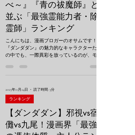
べ～』『青の祓魔師』と
ポ星人は何位？『GANTZ』『ドラゴンボー
ル』etc... 漫画界「最凶宇宙人」危険度ラン
並ぶ「最強霊能力者・除
キングTOP5 第5位：セルポ星人（ダンダダ
ン） 危険度：★☆☆☆☆（局所的災害） 特
霊師」ランキング
徴：クローン増殖、念動力 まずは『ダンダ
ダン』からセルポ星人がランクイン。 彼ら
こんにちは、漫画ブロガーのオサムです！
の強みは「数の暴力」と「科学力」。個体と
『ダンダダン』の魅力的なキャラクターたち
しての戦闘力はそこまで高くありませんが、
の中でも、一際異彩を放っているのが、モモ
合体して巨大化したり、クローンで無限に攻
の祖母・**綾瀬星子（あやせ せいこ）**で
めてきたりと、一般人相手なら絶望的な強さ
すよね。 見た目は超絶美人な「お姉さん」
です。...
なのに、中身はゴリゴリの大阪弁を喋る「バ
バア」。 しかし、その実力は本物！ 結界術
2025年11月24日
読了時間: 3分
を駆使し、バット片手に宇宙人や怪異をボコ
ボコにする姿は、まさに**「頼れる大人」**
ランキング
の代表格です。 でも、漫画界には他にも伝
【ダンダダン】邪視vs宿
説級の霊能力者や除霊師がたくさんいます。
果たして星子さんは、彼らと比べてどれくら
儺vs九尾！漫画界「最強
い強いのか？ 今回は、オサムの独断と偏見
で選ぶ**「最強の霊能力者・除霊師ランキン