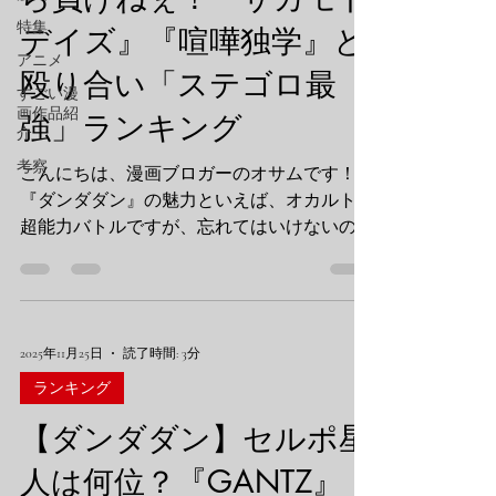
特集
デイズ』『喧嘩独学』と
アニメ
殴り合い「ステゴロ最
すごい漫
画作品紹
強」ランキング
介
考察
こんにちは、漫画ブロガーのオサムです！
『ダンダダン』の魅力といえば、オカルトや
超能力バトルですが、忘れてはいけないのが
**「肉体のぶつかり合い」**ですよね。 特
にジジ（邪視）のようなキャラは、小細工な
しの暴力が売りです。 そこでふと思いまし
た。 特殊能力やビームを禁止して、純粋な
2025年11月25日
読了時間: 3分
**「ステゴロ（素手喧嘩）」**で戦ったら、
誰が一番強いのか？ 今回は、同じく喧嘩・
ランキング
アクション描写に定評のある
【ダンダダン】セルポ星
**『SAKAMOTO DAYS（サカモトデイ
ズ）』 と 『喧嘩独学』**のキャラクターた
人は何位？『GANTZ』
ちを招集！ 作品の垣根を超えた、漢たちの