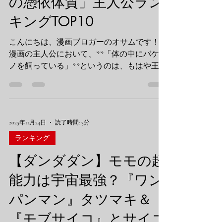
の憑依体質」主人公ラン
グ」**を開催！ 『ぬ～べ～』や『青エク』
キングTOP10
の猛者たちと競わせてみました！ 【ダンダ
ダン】星子（ババア）の実力は？『ぬ～べ
こんにちは、漫画ブロガーのオサムです！
～』『青の祓魔師』と並ぶ「最強霊能力者・
漫画の主人公において、**「体の中にバケモ
除霊師」ランキングTOP5 第5位：霊幻新隆
ノを飼っている」**というのは、もはや王道
（モブサイコ100） 肩書き：霊とか相談所所
にして最強のロマンですよね。 『ダンダダ
長 まずはこの男！ 「21世紀の偉大な霊能力
ン』でも、ジジ（円城寺仁）が**「邪視（じ
者（自称）」こと霊幻師匠。 ……え？ インチ
ゃし）」**という強力な怪異に取り憑かれ、
キじゃないかって？ いえいえ、彼の最強の
その圧倒的な身体能力を見せつけました。ブ
武器は**
2025年11月24日
読了時間: 3分
リーフ一丁でビルを破壊する姿、ヤバすぎま
す（笑）。 そこで今回は、そんな「憑依体
ランキング
質」や「内なる力」を持つキャラクターたち
【ダンダダン】モモの超
をクロスオーバーで格付け！ 「邪視」は
「宿儺」や「九尾」にどこまで通用するの
能力は宇宙最強？『ワン
か？ 危険度、戦闘力、そしてロマンを含め
パンマン』タツマキ＆
た、オサム流ランキングTOP10を発表しま
す！ 【ダンダダン】邪視vs宿儺vs九尾！漫画
『モブサイコ』とサイコ
界「最強の憑依体質」主人公ランキング