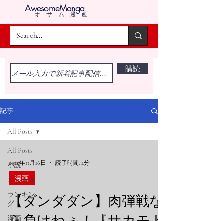
AwesomeManga
オサム漫画
購読
記事
All Posts
All Posts
2025年11月26日
読了時間: 2分
小説
漫画
ニュース
ランキン
【ダンダダン】肉弾戦な
グ
ら負けねぇ！『サカモト
漫画