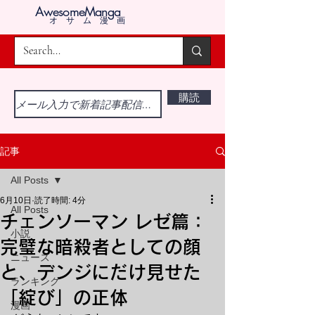
AwesomeManga
オサム漫画
購読
記事
All Posts
6月10日
読了時間: 4分
All Posts
チェンソーマン レゼ篇：
小説
完璧な暗殺者としての顔
ニュース
と、デンジにだけ見せた
ランキング
「綻び」の正体
漫画