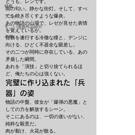
どうも、レンです。
特集
雨の匂い。静かな街灯。そして、すべ
てを焼き尽くすような爆炎。
アニメ
あの物語の山場で、レゼが見せた表情
すごい漫画作品紹介
を覚えているか。
考察
任務を遂行する冷徹な瞳と、デンジに
向ける、ひどく不器全な眼差し。
その二つが同時に存在している、あの
矛盾した瞬間。
あれを「演技」と切り捨てられるほ
ど、俺たちの心は強くない。
完璧に作り込まれた「兵
器」の姿
物語の中盤、彼女が「爆弾の悪魔」と
しての力を解放するシーン。
そこにあるのは、一切の迷いがない、
純粋な殺意だ。
肉が裂け、火花が散る。