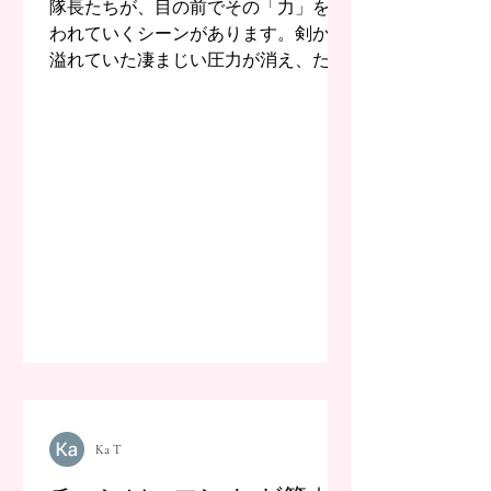
隊長たちが、目の前でその「力」を奪
われていくシーンがあります。剣から
溢れていた凄まじい圧力が消え、ただ
の鉄の塊に戻ってしまう。その瞬間
の、静まり返ったような、何か...
Ka T