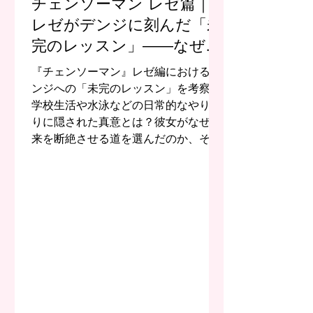
チェンソーマン レゼ篇｜
レゼがデンジに刻んだ「未
完のレッスン」――なぜ彼
女は未来を断絶させたのか
『チェンソーマン』レゼ編におけるデ
ンジへの「未完のレッスン」を考察。
学校生活や水泳などの日常的なやり取
りに隠された真意とは？彼女がなぜ未
来を断絶させる道を選んだのか、その
残酷な理由と二人の関係性の深層を解
説します。