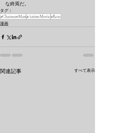
な終焉だ。
タグ：
#ChainsawMan
#AnimeMovie
#Reze
漫画
すべて表示
関連記事