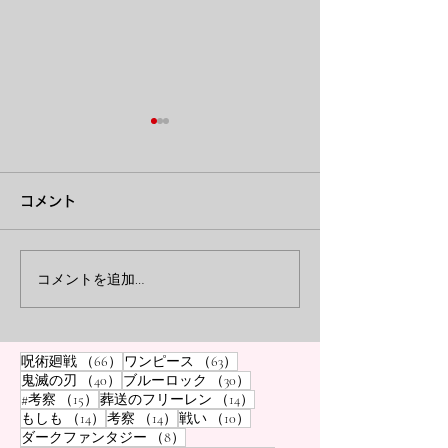
チェンソーマン レゼ篇｜
葬送のフリーレ
レゼがデンジに刻んだ
なぜ冒険の終わ
コメント
「未完のレッスン」――
ルフにとって残
『チェンソーマン』レゼ編に
こんにちは、ミサキ
おけるデンジへの「未完のレ
とした瞬間に、隣
なぜ彼女は未来を断絶さ
始まりなのか？
ッスン」を考察。学校生活や
存在が、当たり前
コメントを追加…
せたのか
水泳などの日常的なやり取り
かないことってあ
に隠された真意とは？彼女が
ね。例えば、毎日
なぜ未来を断絶させる道を選
間に来るお店の店
66件の記事
63件の記事
呪術廻戦
（66）
ワンピース
（63）
んだのか、その残酷な理由と
いつも同じ席に座
40件の記事
30件の記事
鬼滅の刃
（40）
ブルーロック
（30）
二人の関係性の深層を解説し
僚の人。でも、そ
15件の記事
14件の記事
#考察
（15）
葬送のフリーレン
（14）
ます。
いなくなったとき、
14件の記事
14件の記事
10件の記事
もしも
（14）
考察
（14）
戦い
（10）
8件の記事
ダークファンタジー
（8）