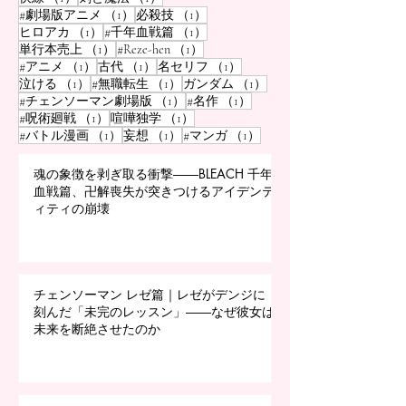
1件の記事
1件の記事
#劇場版アニメ
（1）
必殺技
（1）
1件の記事
1件の記事
ヒロアカ
（1）
#千年血戦篇
（1）
1件の記事
1件の記事
単行本売上
（1）
#Reze-hen
（1）
1件の記事
1件の記事
1件の記事
#アニメ
（1）
古代
（1）
名セリフ
（1）
1件の記事
1件の記事
1件の記事
泣ける
（1）
#無職転生
（1）
ガンダム
（1）
1件の記事
1件の記事
#チェンソーマン劇場版
（1）
#名作
（1）
1件の記事
1件の記事
#呪術廻戦
（1）
喧嘩独学
（1）
1件の記事
1件の記事
1件の記事
#バトル漫画
（1）
妄想
（1）
#マンガ
（1）
魂の象徴を剥ぎ取る衝撃――BLEACH 千年
血戦篇、卍解喪失が突きつけるアイデンテ
ィティの崩壊
チェンソーマン レゼ篇｜レゼがデンジに
刻んだ「未完のレッスン」――なぜ彼女は
未来を断絶させたのか